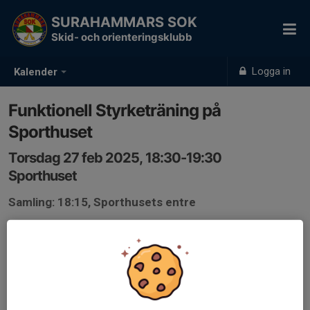
SURAHAMMARS SOK
Skid- och orienteringsklubb
Logga in
Kalender
Funktionell Styrketräning på
Sporthuset
Torsdag 27 feb 2025, 18:30-19:30
Sporthuset
Samling: 18:15, Sporthusets entre