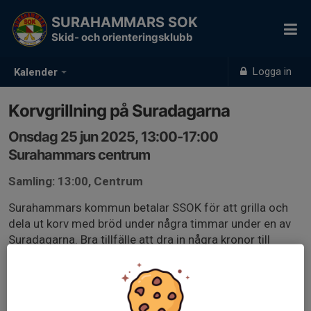
SURAHAMMARS SOK
Skid- och orienteringsklubb
Logga in
Kalender
Korvgrillning på Suradagarna
Onsdag 25 jun 2025, 13:00-17:00
Surahammars centrum
Samling: 13:00, Centrum
Surahammars kommun betalar SSOK för att grilla och
dela ut korv med bröd under några timmar under en av
Suradagarna. Bra tillfälle att dra in några kronor till
klubben men framför allt att synas för övriga invånare i
kommunen.
Samling i centrum kl 13:00. Jag förbereder det som