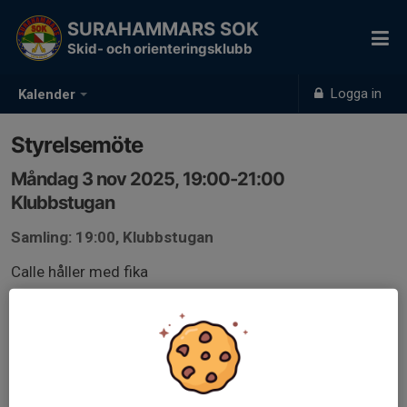
SURAHAMMARS SOK
Skid- och orienteringsklubb
Logga in
Kalender
Styrelsemöte
Måndag 3 nov 2025, 19:00-21:00
Klubbstugan
Samling: 19:00, Klubbstugan
Calle håller med fika