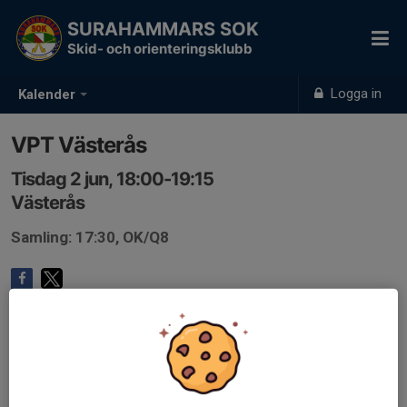
SURAHAMMARS SOK
Skid- och orienteringsklubb
Logga in
Kalender
VPT Västerås
Tisdag 2 jun, 18:00-19:15
Västerås
Samling: 17:30, OK/Q8