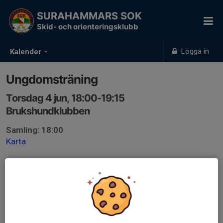
SURAHAMMARS SOK
Skid- och orienteringsklubb
Logga in
Kalender
Ungdomsträning
Torsdag 4 jun, 18:00-19:15
Brukshundklubben
Samling: 18:00
Karta