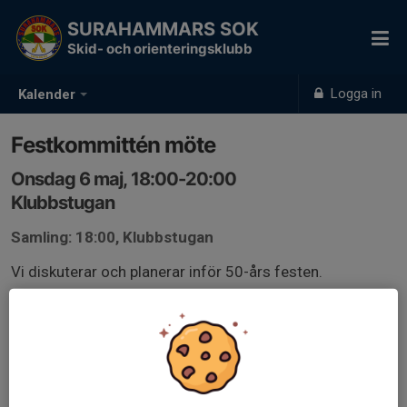
SURAHAMMARS SOK
Skid- och orienteringsklubb
Logga in
Kalender
Festkommittén möte
Onsdag 6 maj, 18:00-20:00
Klubbstugan
Samling: 18:00, Klubbstugan
Vi diskuterar och planerar inför 50-års festen.