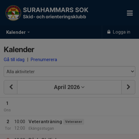
SURAHAMMARS SOK
Skid- och orienteringsklubb
Logga in
Kalender
Kalender
Gå till idag
|
Prenumerera
April 2026
1
Ons
2
10:00
Veteranträning
Veteraner
12:00
Tor
Ekängsstugan