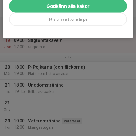
17
Godkänn alla kakor
Fre
Bara nödvändiga
18
18:00
Stigtomtakaveln
19:00
Lör
Stigtomta
19
09:00
Stigtomtakaveln
12:00
Sön
Stigtomta
v.17
20
18:00
P-Pojkarna (och flickorna)
19:00
Mån
Plats som Letro anvisar
21
18:00
Ungdomsträning
19:15
Tis
Billbäcksparken
22
Ons
23
10:00
Veteranträning
Veteraner
12:00
Tor
Ekängsstugan