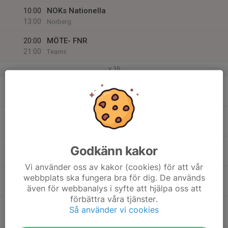
10:00
NOKs Nationella
13:00
Norberg
20:00
MÖTE- FNR
21:00
Teams
v.16
13
18:00
P-Pojkarna (och flickorna)
19:00
Mån
Plats som Letro anvisar
14
18:00
Ungdomsträning
19:15
Tis
Ekängsstugan
15
Godkänn kakor
Ons
Vi använder oss av kakor (cookies) för att vår
16
10:00
Veteranträning
webbplats ska fungera bra för dig. De används
Veteraner
12:00
Tor
Ekängsstugan
även för webbanalys i syfte att hjälpa oss att
förbättra våra tjänster.
18:00
Ungdomsträning
Så använder vi cookies
19:15
Billbäcksparken