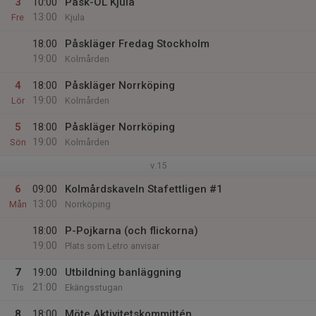
3
10:00
Påsk-OL Kjula
13:00
Fre
Kjula
18:00
Påskläger Fredag Stockholm
19:00
Kolmården
4
18:00
Påskläger Norrköping
19:00
Lör
Kolmården
5
18:00
Påskläger Norrköping
19:00
Sön
Kolmården
v.15
6
09:00
Kolmårdskaveln Stafettligen #1
13:00
Mån
Norrköping
18:00
P-Pojkarna (och flickorna)
19:00
Plats som Letro anvisar
7
19:00
Utbildning banläggning
21:00
Tis
Ekängsstugan
8
18:00
Möte Aktivitetskommittén