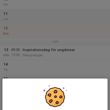
Fre
11
Lör
12
Sön
v.29
13
09:30
Inspirationsdag för ungdomar
15:00
Mån
Ekängsstugan
14
Tis
15
Ons
16
10:00
Veteranträning
Veteraner
12:00
Tor
Ekängsstugan
17