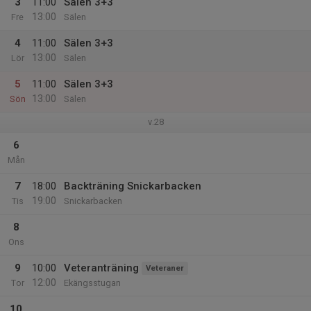
3
11:00
Sälen 3+3
13:00
Fre
Sälen
4
11:00
Sälen 3+3
13:00
Lör
Sälen
5
11:00
Sälen 3+3
13:00
Sön
Sälen
v.28
6
Mån
7
18:00
Backträning Snickarbacken
19:00
Tis
Snickarbacken
8
Ons
9
10:00
Veteranträning
Veteraner
12:00
Tor
Ekängsstugan
10