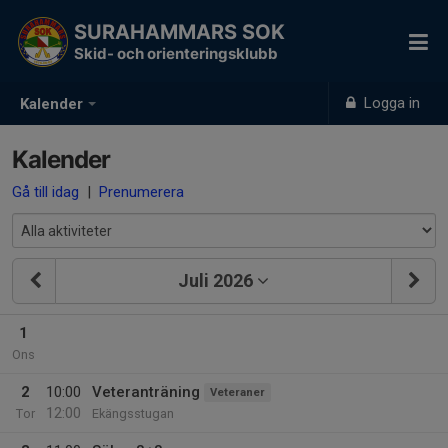
SURAHAMMARS SOK
Skid- och orienteringsklubb
Logga in
Kalender
Kalender
Gå till idag
|
Prenumerera
Juli 2026
1
Ons
2
10:00
Veteranträning
Veteraner
12:00
Tor
Ekängsstugan