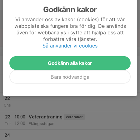
Fre
Godkänn kakor
18
Vi använder oss av kakor (cookies) för att vår
Lör
webbplats ska fungera bra för dig. De används
även för webbanalys i syfte att hjälpa oss att
19
förbättra våra tjänster.
Sön
Så använder vi cookies
v.30
20
Godkänn alla kakor
Mån
Bara nödvändiga
21
Tis
22
Ons
23
10:00
Veteranträning
Veteraner
12:00
Tor
Ekängsstugan
24