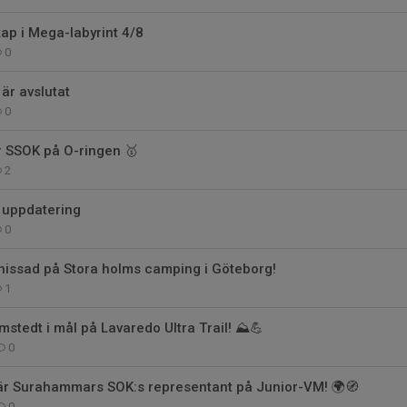
ap i Mega-labyrint 4/8
0
är avslutat
0
r SSOK på O-ringen 🥇
2
 uppdatering
0
hissad på Stora holms camping i Göteborg!
1
stedt i mål på Lavaredo Ultra Trail! ⛰️💪
0
 är Surahammars SOK:s representant på Junior-VM! 🌍🧭
0