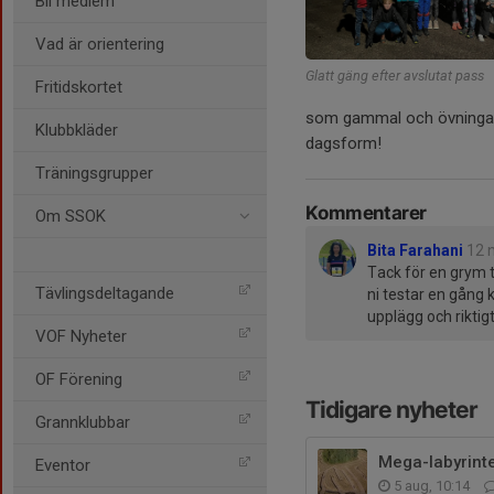
Bli medlem
Vad är orientering
Glatt gäng efter avslutat pass
Fritidskortet
som gammal och övningarn
Klubbkläder
dagsform!
Träningsgrupper
Kommentarer
Om SSOK
Bita Farahani
12 
Tack för en grym t
Tävlingsdeltagande
ni testar en gång 
upplägg och riktig
VOF Nyheter
OF Förening
Tidigare nyheter
Grannklubbar
Mega-labyrint
Eventor
5 aug, 10:14