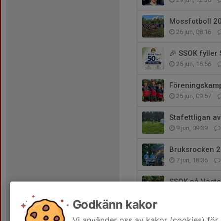
Mossfotboll 2
26 jun, 08:16
🎉 SSOK fyller 
25 jun, 16:56
Föreningskamp
25 jun, 09:57
Stafettligan av
9 jun, 09:39
Bruksrocken 
7 jun, 18:36
SSOK på Väster
7 jun, 17:01
Godkänn kakor
🏅 VPT-final i 
Vi använder oss av kakor (cookies) för 