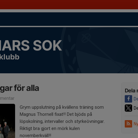
ARS SOK
sklubb
ar för alla
Dela 
mentar
De
Grym uppslutning på kvällens träning som
De
Magnus Thornell fixat!! Det bjöds på
löpskolning, intervaller och styrkeövningar.
Ny
Riktigt bra gjort en mörk kulen
novemberkväll!!