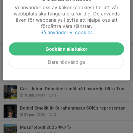
Vi använder oss av kakor (cookies) för att vår
O-ringen 2026 är avslutat
webbplats ska fungera bra för dig. De används
28 jul, 11:04
0
även för webbanalys i syfte att hjälpa oss att
förbättra våra tjänster.
Etappseger för SSOK på O-ringen 🥇
Så använder vi cookies
24 jul, 19:37
2
Godkänn alla kakor
O-ringen 2026 uppdatering
21 jul, 22:18
0
Bara nödvändiga
SSOK-flaggan hissad på Stora holms camping i Göteborg!
18 jul, 21:51
1
Carl-Johan Dömstedt i mål på Lavaredo Ultra Trail! ⛰️💪
30 jun, 09:41
0
Daniel Smelik är Surahammars SOK:s representant på Junior-VM! 🌍🧭
29 jun, 12:36
0
Mossfotboll 2026 ⚽🌿💦