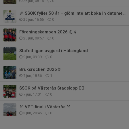
26 jun, 08:16
0
🎉 SSOK fyller 50 år – glöm inte att boka in datumet! 🎉
25 jun, 16:56
0
Föreningskampen 2026 💪☀️
25 jun, 09:57
0
Stafettligan avgjord i Hälsingland
9 jun, 09:39
0
Bruksrocken 2026🤘
7 jun, 18:36
1
SSOK på Västerås Stadslopp 🏃‍♀️
7 jun, 17:01
0
🏅 VPT-final i Västerås 🏅
3 jun, 20:46
0