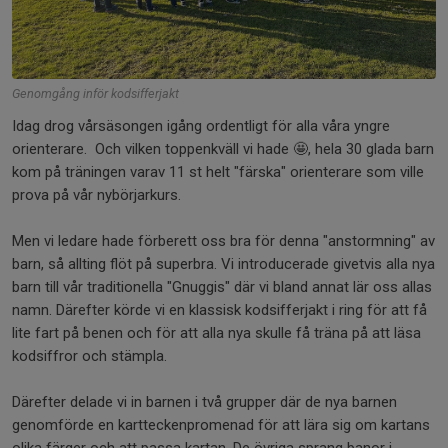
Genomgång inför kodsifferjakt
Idag drog vårsäsongen igång ordentligt för alla våra yngre
orienterare. Och vilken toppenkväll vi hade 🤩, hela 30 glada barn
kom på träningen varav 11 st helt "färska" orienterare som ville
prova på vår nybörjarkurs.
Men vi ledare hade förberett oss bra för denna "anstormning" av
barn, så allting flöt på superbra. Vi introducerade givetvis alla nya
barn till vår traditionella "Gnuggis" där vi bland annat lär oss allas
namn. Därefter körde vi en klassisk kodsifferjakt i ring för att få
lite fart på benen och för att alla nya skulle få träna på att läsa
kodsiffror och stämpla.
Därefter delade vi in barnen i två grupper där de nya barnen
genomförde en kartteckenpromenad för att lära sig om kartans