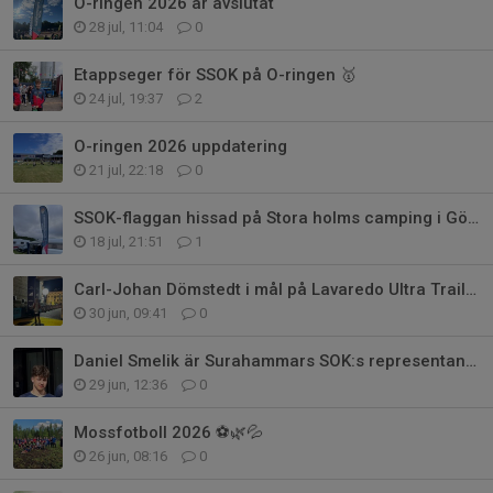
O-ringen 2026 är avslutat
28 jul, 11:04
0
Etappseger för SSOK på O-ringen 🥇
24 jul, 19:37
2
O-ringen 2026 uppdatering
21 jul, 22:18
0
SSOK-flaggan hissad på Stora holms camping i Göteborg!
18 jul, 21:51
1
Carl-Johan Dömstedt i mål på Lavaredo Ultra Trail! ⛰️💪
30 jun, 09:41
0
Daniel Smelik är Surahammars SOK:s representant på Junior-VM! 🌍🧭
29 jun, 12:36
0
Mossfotboll 2026 ⚽🌿💦
26 jun, 08:16
0