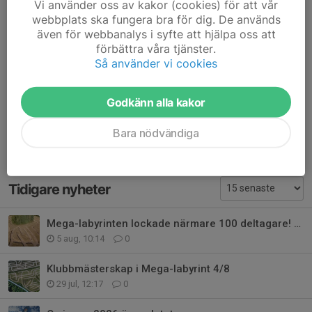
(som du köper här:
tv.orienteering.sport
) eller via tävlingens
Vi använder oss av kakor (cookies) för att vår
hemsida:
https://tiomila.se/2026/
webbplats ska fungera bra för dig. De används
även för webbanalys i syfte att hjälpa oss att
Dela nyhet
förbättra våra tjänster.
Så använder vi cookies
Godkänn alla kakor
Kommentarer
Bara nödvändiga
Bita Farahani
2 maj, 08:54
Lycka till allihopa, ni kommer göra det grymt! 🙌🧭🔥
Tidigare nyheter
Mega-labyrinten lockade närmare 100 deltagare! 🌾🧭
5 aug, 10:14
0
Klubbmästerskap i Mega-labyrint 4/8
29 jul, 12:17
0