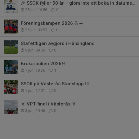
🎉 SSOK fyller 50 år – glöm inte att boka in datumet! 🎉
25 jun, 16:56
0
Föreningskampen 2026 💪☀️
25 jun, 09:57
0
Stafettligan avgjord i Hälsingland
9 jun, 09:39
0
Bruksrocken 2026🤘
7 jun, 18:36
1
SSOK på Västerås Stadslopp 🏃‍♀️
7 jun, 17:01
0
🏅 VPT-final i Västerås 🏅
3 jun, 20:46
0