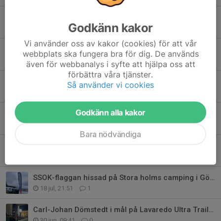
Mega-labyrinten lockade närmare 100 deltagare! 🌾🧭
Godkänn kakor
5 aug, 10:14
0
Vi använder oss av kakor (cookies) för att vår
Klubbmästerskap i Mega-labyrint 4/8
webbplats ska fungera bra för dig. De används
29 jul, 12:17
0
även för webbanalys i syfte att hjälpa oss att
förbättra våra tjänster.
O-ringen 2026 är avslutat
Så använder vi cookies
28 jul, 11:04
0
Godkänn alla kakor
Etappseger för SSOK på O-ringen 🥇
24 jul, 19:37
2
Bara nödvändiga
O-ringen 2026 uppdatering
21 jul, 22:18
0
SSOK-flaggan hissad på Stora holms camping i Göteborg!
18 jul, 21:51
1
Carl-Johan Dömstedt i mål på Lavaredo Ultra Trail! ⛰️💪
30 jun, 09:41
0