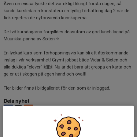
Även om vissa tyckte det var riktigt klurigt första dagen, så
kunde kursledaren konstatera en tydlig förbättring dag 2 när de
fick repetera de nyförvärvda kunskaperna.
De två kursdagarna förgylldes dessutom av god lunch lagad på
Muurikka-panna av Sixten ⭐
En lyckad kurs som förhoppningsvis kan bli ett återkommande
inslag i vår verksamhet! Grymt jobbat både Vidar & Sixten och
alla duktiga "elever" 🙌🙌. Nu är det bara att greppa en karta och
ge er ut i skogen på egen hand och öva!!!
Fler bilder finns i bildgalleriet för den som är inloggad.
Dela nyhet
Tidigare nyheter