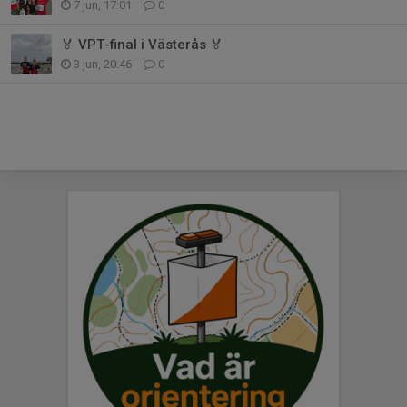
7 jun, 17:01
0
🏅 VPT-final i Västerås 🏅
3 jun, 20:46
0