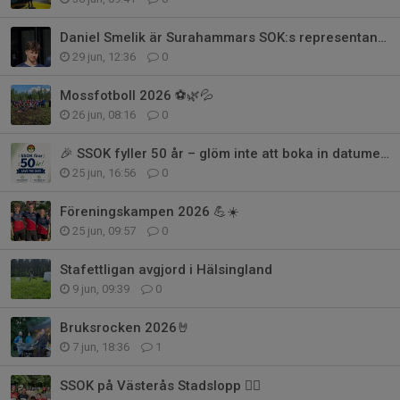
Daniel Smelik är Surahammars SOK:s representant på Junior-VM! 🌍🧭
29 jun, 12:36
0
Mossfotboll 2026 ⚽🌿💦
26 jun, 08:16
0
🎉 SSOK fyller 50 år – glöm inte att boka in datumet! 🎉
25 jun, 16:56
0
Föreningskampen 2026 💪☀️
25 jun, 09:57
0
Stafettligan avgjord i Hälsingland
9 jun, 09:39
0
Bruksrocken 2026🤘
7 jun, 18:36
1
SSOK på Västerås Stadslopp 🏃‍♀️