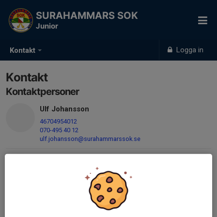
SURAHAMMARS SOK
Junior
Logga in
Kontakt
Kontakt
Kontaktpersoner
Ulf Johansson
46704954012
070-495 40 12
ulf.johansson@surahammarssok.se
Henrik Nettelmark
Mobil/telefon visas bara för inloggade
E-post visas bara för inloggade