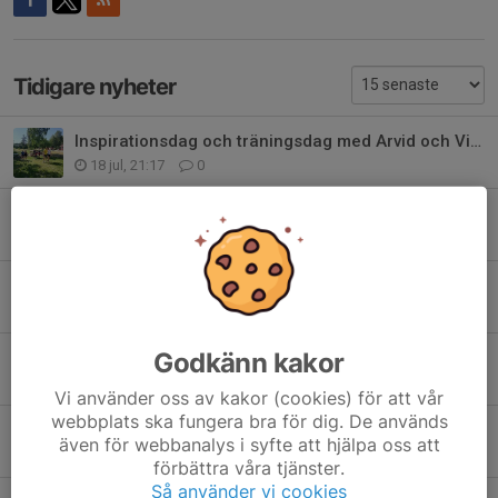
Tidigare nyheter
Inspirationsdag och träningsdag med Arvid och Vidar
18 jul, 21:17
0
Utvärderingsmöte ungdomsledarna
1 jul, 22:04
0
Midsommarloppet i Hägersta ☀️🌲🏃‍♀️
19 jun, 09:35
0
Godkänn kakor
Avslutning vårens orienteringskurs 2026
12 jun, 08:43
0
Vi använder oss av kakor (cookies) för att vår
webbplats ska fungera bra för dig. De används
Mossfotboll
även för webbanalys i syfte att hjälpa oss att
26 jun 2025
2
förbättra våra tjänster.
Så använder vi cookies