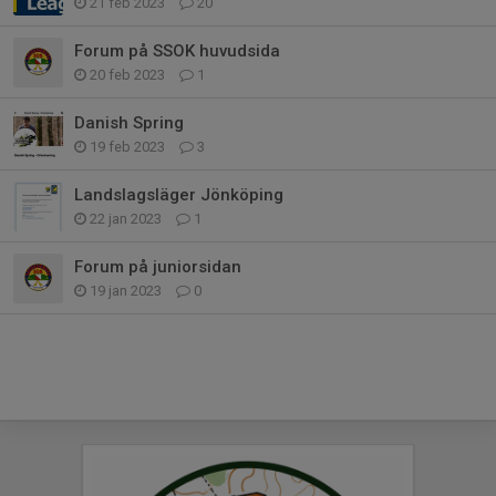
21 feb 2023
20
Forum på SSOK huvudsida
20 feb 2023
1
Danish Spring
19 feb 2023
3
Landslagsläger Jönköping
22 jan 2023
1
Forum på juniorsidan
19 jan 2023
0