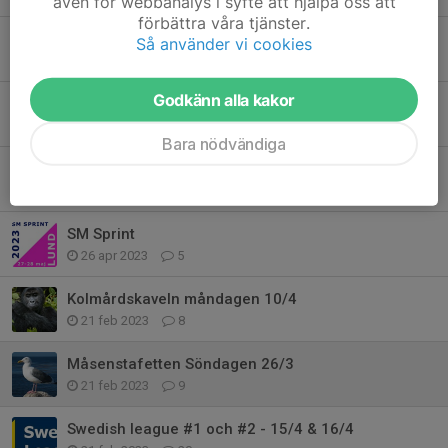
även för webbanalys i syfte att hjälpa oss att
förbättra våra tjänster.
Måsenstafetten (Stafettligan #1) och Swedish League #1
Så använder vi cookies
12 mar 2025
0
Godkänn alla kakor
17–25 år?
29 jan 2024
0
Bara nödvändiga
SM Ultralång och SL#7
24 maj 2023
0
SM Sprint
26 apr 2023
5
Kolmårdskaveln måndagen 10/4
21 feb 2023
8
Måsenstafetten Söndagen 26/3
21 feb 2023
9
Swedish league #1 och #2 - 15/4 & 16/4